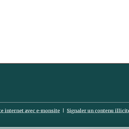
te internet avec e-monsite
Signaler un contenu illicite