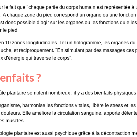
sur le fait que "chaque partie du corps humain est représentée à
". A chaque zone du pied correspond un organe ou une fonction
st donc possible d’agir sur les organes ou les fonctions qu’elle
 le pied.
é en 10 zones longitudinales. Tel un hologramme, les organes du
gauche, et réciproquement. "En stimulant par des massages ces po
ux d'énergie qui traverse le corps".
enfaits ?
te plantaire semblent nombreux : il y a des bienfaits physiques
rganisme, harmonise les fonctions vitales, libère le stress et le
ouleurs. Elle améliore la circulation sanguine, apporte détente 
les muscles.
exologie plantaire est aussi psychique grâce à la décontraction m